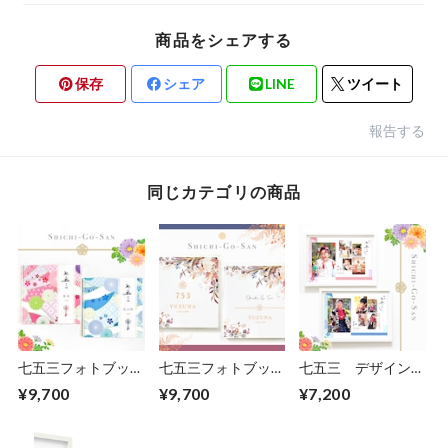
商品をシェアする
保存
シェア
LINE
ツイート
報告する
同じカテゴリの商品
七五三フォトブッ
七五三フォトブッ
七五三 デザインフ
ク MIYABI
ク ARIA
ォトフレーム
¥9,700
¥9,700
¥7,200