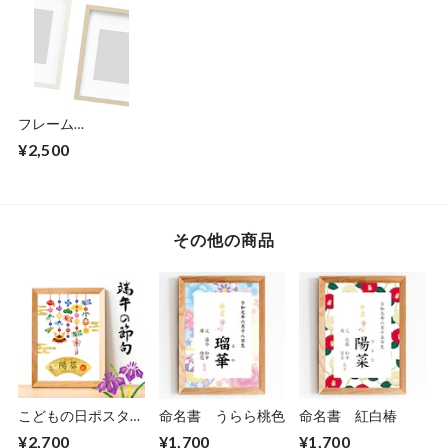
フレーム
white/natural
¥2,500
その他の商品
こどもの日ポスター
命名書 うらら桃色
命名書 紅白椿
「吊るし飾り 金屏
¥2,700
¥1,700
¥1,700