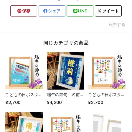
保存
シェア
LINE
ツイート
報告する
同じカテゴリの商品
こどもの日ポスター
端午の節句 名前立
こどもの日ポスター
「鯉のぼり空蒼」
て札「藍華虎」
「吊るし飾り 英字
¥2,700
¥4,200
¥2,700
表記」