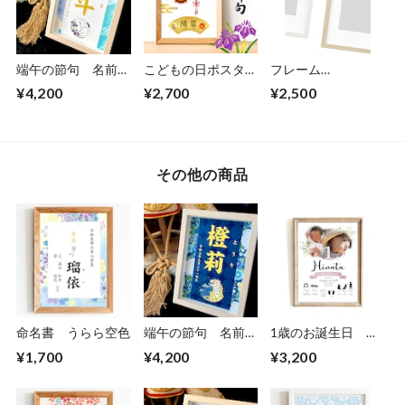
端午の節句 名前立
こどもの日ポスター
フレーム
て札「市松雲」
「吊るし飾り 金屏
white/natural
¥4,200
¥2,700
¥2,500
風」
その他の商品
命名書 うらら空色
端午の節句 名前立
1歳のお誕生日 マ
て札「藍華虎」
イファーストバース
¥1,700
¥4,200
¥3,200
デー バースデーポ
スター