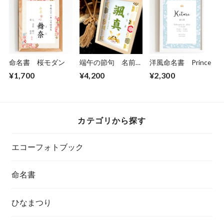
命名書 桜モダン
端午の節句 名前立
洋風命名書 Prince
て札「七宝兜」
¥1,700
¥4,200
¥2,300
カテゴリから探す
エコーフォトブック
命名書
ひなまつり