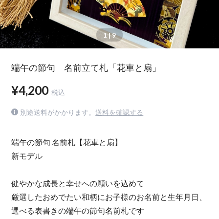
1
| 9
端午の節句 名前立て札「花車と扇」
¥4,200
税込
別途送料がかかります。
送料を確認する
端午の節句 名前札【花車と扇】
新モデル
健やかな成長と幸せへの願いを込めて
厳選したおめでたい和柄にお子様のお名前と生年月日、
選べる表書きの端午の節句名前札です