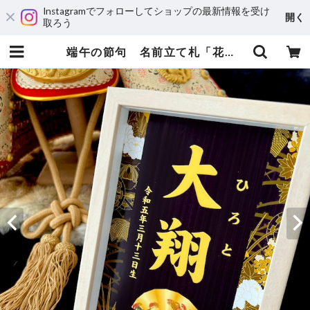
Instagramでフォローしてショップの最新情報を受け
開く
取ろう
端午の節句 名前立て札「花車と扇」 | KAPUA BOO