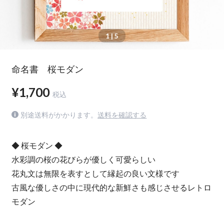
1
| 5
命名書 桜モダン
¥1,700
税込
別途送料がかかります。
送料を確認する
◆ 桜モダン ◆
水彩調の桜の花びらが優しく可愛らしい
花丸文は無限を表すとして縁起の良い文様です
古風な優しさの中に現代的な新鮮さも感じさせるレトロ
モダン