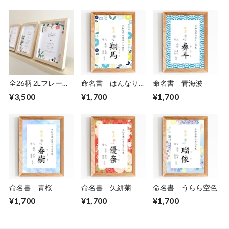
全26柄 2Lフレーム
命名書 はんなり青
命名書 青海波
付き洋風命名書
色
¥3,500
¥1,700
¥1,700
命名書 青桜
命名書 矢絣菊
命名書 うらら空色
¥1,700
¥1,700
¥1,700