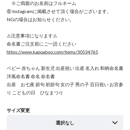
※ご両親のお名前はフルネーム
⑥ Instagramに掲載させて頂く場合がございます。
NGの場合はお知らせください。
⚠️注意事項になります⚠️
命名書ご注文前にご一読ください
https://www.kapuaboo.com/items/30534765
ベビー 赤ちゃん 新生児 出産祝い 出産 名入れ 和柄命名書
洋風命名書 命名 命名書
出産 お七夜 節句 初節句 女の子 男の子 百日祝い お宮参
り こどもの日 ひなまつり
サイズ変更
選択なし