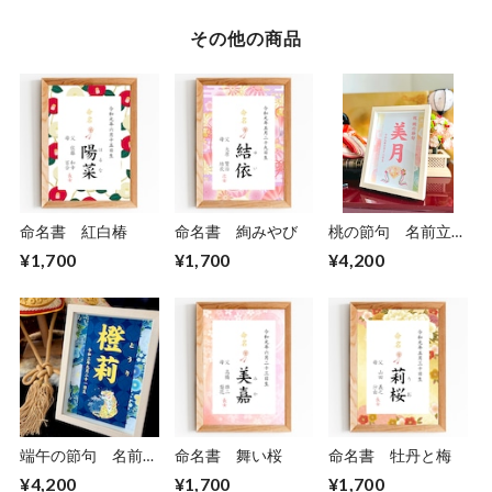
その他の商品
命名書 紅白椿
命名書 絢みやび
桃の節句 名前立札
「華こよみ」
¥1,700
¥1,700
¥4,200
端午の節句 名前立
命名書 舞い桜
命名書 牡丹と梅
て札「藍華虎」
¥4,200
¥1,700
¥1,700